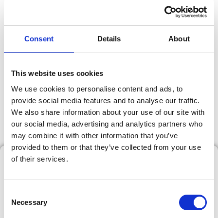
Consent
Details
About
Zentrum Brügg TV - Der
This website uses cookies
Livestream aus der FEG
We use cookies to personalise content and ads, to
provide social media features and to analyse our traffic.
Steffisburg​
We also share information about your use of our site with
our social media, advertising and analytics partners who
may combine it with other information that you’ve
provided to them or that they’ve collected from your use
of their services.
ZBTV Predigtarchiv
C
Necessary
o
n