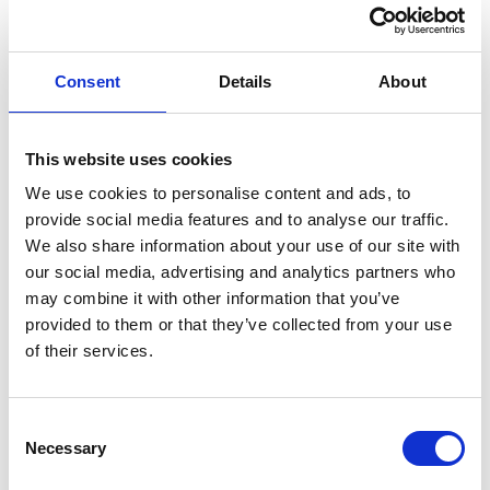
Consent
Details
About
This website uses cookies
We use cookies to personalise content and ads, to
provide social media features and to analyse our traffic.
Familienweihnachtsgottesdienst
We also share information about your use of our site with
our social media, advertising and analytics partners who
17.12.2023 | Simon Kaledwey «Funken der Hoffnung 2023»
may combine it with other information that you’ve
provided to them or that they’ve collected from your use
of their services.
C
Necessary
o
n