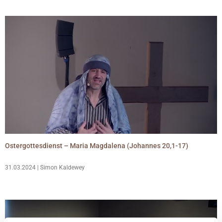
Ostergottesdienst – Maria Magdalena (Johannes 20,1-17)
31.03.2024 | Simon Kaldewey